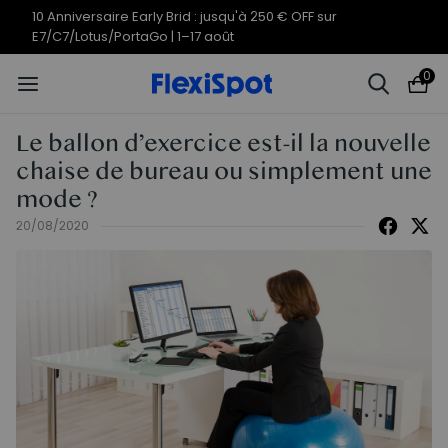
10 Anniversaire Early Brid : jusqu'à 250 € OFF sur
E7/C7/Lotus/PortaGo | 1–17 août
0
Le ballon d’exercice est-il la nouvelle
chaise de bureau ou simplement une
mode ?
20/08/2020