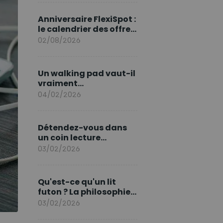
marque en Europe
Anniversaire FlexiSpot :
le calendrier des offres
d’août
02/08/2026
Un walking pad vaut-il
vraiment
l'investissement ?
04/02/2026
Détendez-vous dans
un coin lecture
printanier
03/02/2026
Qu'est-ce qu'un lit
futon ? La philosophie
du sommeil japonais
03/02/2026