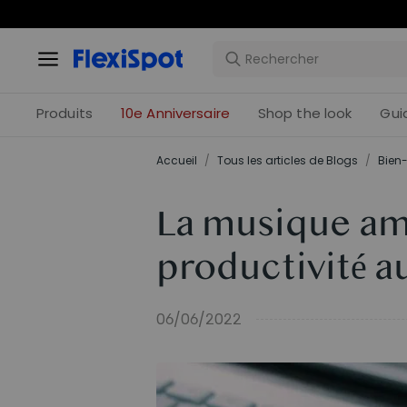
Offres 
Produits
10e Anniversaire
Shop the look
Gui
Accueil
/
Tous les articles de Blogs
/
Bien-
La musique amé
productivité a
06/06/2022