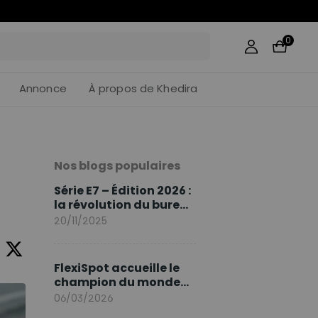
14
:
33
0
Annonce
À propos de Khedira
Nos blogs populaires
Série E7 – Édition 2026 :
la révolution du bureau
assis debout continue
20/11/2025
FlexiSpot accueille le
champion du monde
Sami Khedira comme
06/03/2026
ambassadeur de la