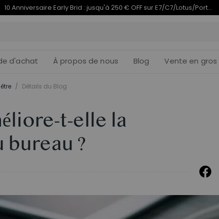
Termine en
du 10e anniversaire | C7 Morpher dès 579,99 €
09j
06
:
de d'achat
À propos de nous
Blog
Vente en gros
être
/
Détails du Blog
liore-t-elle la
u bureau ?