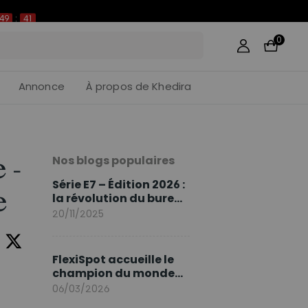
49
:
40
0
Annonce
À propos de Khedira
Nos blogs populaires
 -
Série E7 – Édition 2026 :
e
la révolution du bureau
assis debout continue
20/11/2025
FlexiSpot accueille le
champion du monde
Sami Khedira comme
06/03/2026
ambassadeur de la