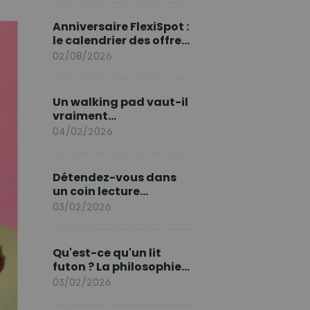
marque en Europe
Anniversaire FlexiSpot :
le calendrier des offres
d’août
02/08/2026
Un walking pad vaut-il
vraiment
l'investissement ?
04/02/2026
Détendez-vous dans
un coin lecture
printanier
03/02/2026
Qu'est-ce qu'un lit
futon ? La philosophie
du sommeil japonais
03/02/2026