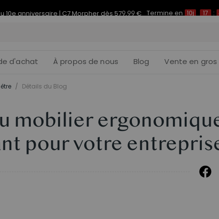
Termine en
du 10e anniversaire | C7 Morpher dès 579,99 €
10j
17
:
de d'achat
À propos de nous
Blog
Vente en gros
être
/
Détails du Blog
du mobilier ergonomique
nt pour votre entrepris