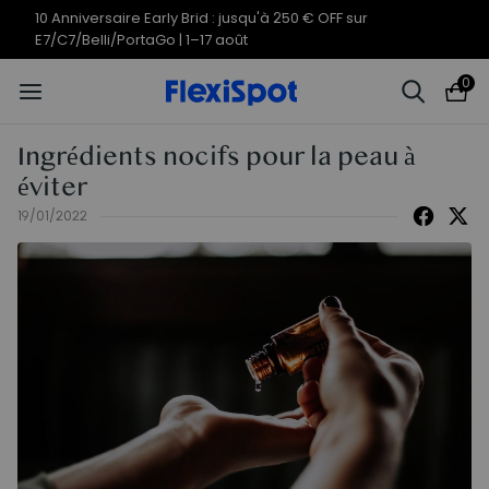
Offres du 10e anniversaire | C7
Termine en
10j
21
:
31
:
08
Morpher dès 579,99 €
0
Ingrédients nocifs pour la peau à
éviter
19/01/2022