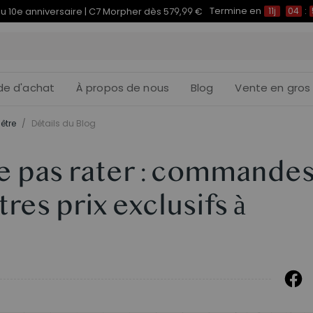
Termine en
du 10e anniversaire | C7 Morpher dès 579,99 €
11j
04
:
de d'achat
À propos de nous
Blog
Vente en gros
être
/
Détails du Blog
e pas rater : commande
tres prix exclusifs à