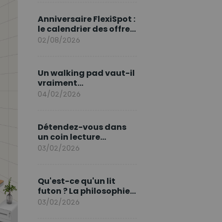
marque en Europe
Anniversaire FlexiSpot :
le calendrier des offres
d’août
02/08/2026
Un walking pad vaut-il
vraiment
l'investissement ?
04/02/2026
Détendez-vous dans
un coin lecture
printanier
03/02/2026
Qu'est-ce qu'un lit
futon ? La philosophie
du sommeil japonais
03/02/2026