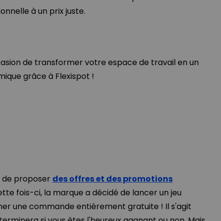
onnelle à un prix juste.
sion de transformer votre espace de travail en un
mique grâce à Flexispot !
s
r de proposer
des offres et des promotions
ette fois-ci, la marque a décidé de lancer un jeu
ner une commande entièrement gratuite ! Il s'agit
terminera si vous êtes l'heureux gagnant ou non. Mais