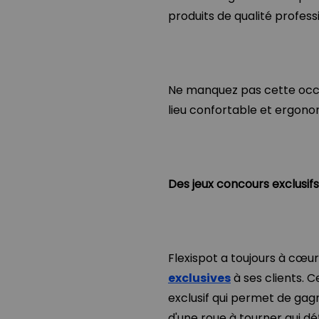
produits de qualité professi
Ne manquez pas cette occa
lieu confortable et ergono
Des jeux concours exclusif
Flexispot a toujours à cœu
exclusives
à ses clients. C
exclusif qui permet de gag
d'une roue à tourner qui dé