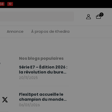
58
:
18
0
Annonce
À propos de Khedira
Nos blogs populaires
s
Série E7 – Édition 2026 :
la révolution du bureau
assis debout continue
20/11/2025
FlexiSpot accueille le
champion du monde
Sami Khedira comme
06/03/2026
ambassadeur de la