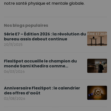
notre santé physique et mentale globale.
Nos blogs populaires
Série E7 – Édition 2026 : la révolution du
bureau assis debout continue
20/11/2025
FlexiSpot accueille le champion du
monde Sami Khedira comme
ambassadeur de la marque en Europe
06/03/2026
Anniversaire FlexiSpot : le calendrier
des offres d’août
02/08/2026