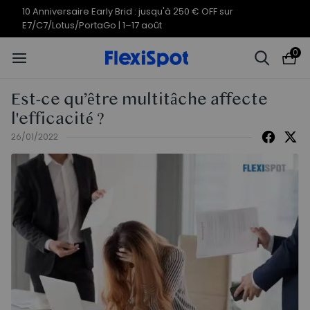
Offres du 10e anniversaire | C7
Termine en
09j
10
:
57
:
01
Morpher dès 579,99 €
0
Est-ce qu’être multitâche affecte
l'efficacité ?
26/01/2022