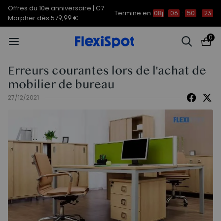
Offres du 10e anniversaire | C7
Termine en
08j
06
:
50
:
22
Morpher dès 579,99 €
0
Erreurs courantes lors de l'achat de
mobilier de bureau
27/12/2021