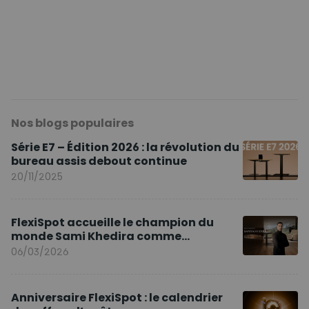
Nos blogs populaires
Série E7 – Édition 2026 : la révolution du
bureau assis debout continue
20/11/2025
FlexiSpot accueille le champion du
monde Sami Khedira comme
ambassadeur de la marque en Europe
06/03/2026
Anniversaire FlexiSpot : le calendrier