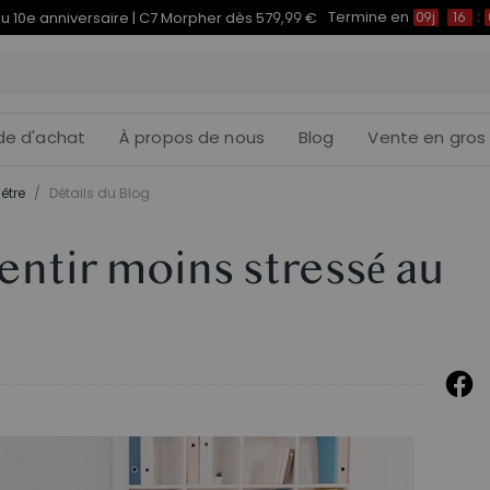
Termine en
du 10e anniversaire | C7 Morpher dès 579,99 €
09j
16
:
de d'achat
À propos de nous
Blog
Vente en gros
être
/
Détails du Blog
ntir moins stressé au