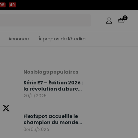
08
:
39
0
Annonce
À propos de Khedira
Nos blogs populaires
Série E7 – Édition 2026 :
la révolution du bureau
assis debout continue
20/11/2025
FlexiSpot accueille le
champion du monde
Sami Khedira comme
06/03/2026
ambassadeur de la