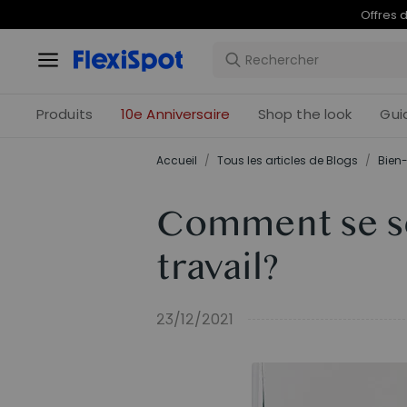
Offres 
Produits
10e Anniversaire
Shop the look
Gui
Accueil
/
Tous les articles de Blogs
/
Bien-
Comment se se
travail?
23/12/2021