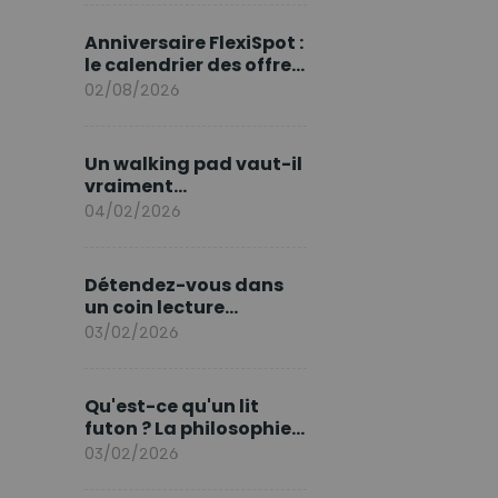
marque en Europe
Anniversaire FlexiSpot :
le calendrier des offres
d’août
02/08/2026
Un walking pad vaut-il
vraiment
l'investissement ?
04/02/2026
Détendez-vous dans
un coin lecture
printanier
03/02/2026
Qu'est-ce qu'un lit
futon ? La philosophie
du sommeil japonais
03/02/2026