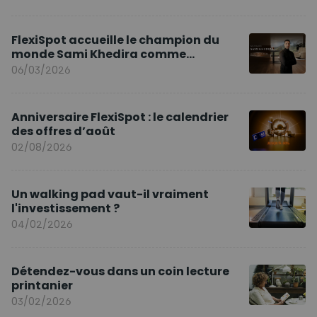
FlexiSpot accueille le champion du
monde Sami Khedira comme
ambassadeur de la marque en Europe
06/03/2026
Anniversaire FlexiSpot : le calendrier
des offres d’août
02/08/2026
Un walking pad vaut-il vraiment
l'investissement ?
04/02/2026
Détendez-vous dans un coin lecture
printanier
03/02/2026