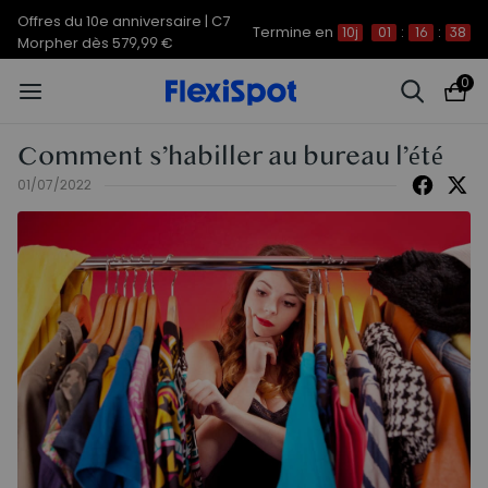
Offres du 10e anniversaire | C7
Termine en
10j
01
:
16
:
38
Morpher dès 579,99 €
0
Comment s’habiller au bureau l’été
01/07/2022