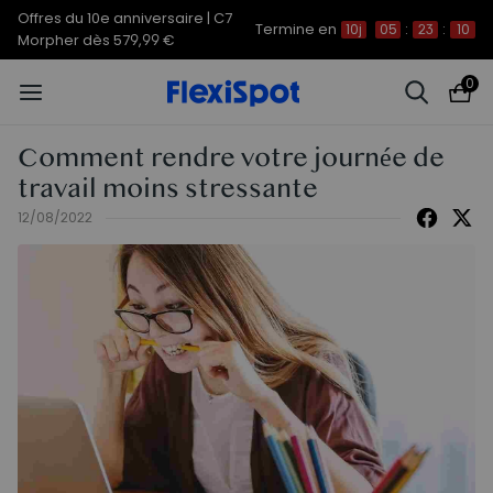
Offres du 10e anniversaire | C7
Termine en
10j
05
:
23
:
09
Morpher dès 579,99 €
0
Comment rendre votre journée de
travail moins stressante
12/08/2022