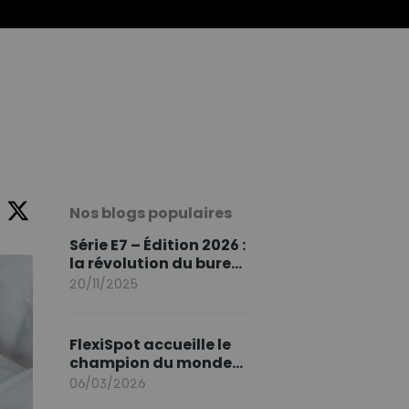
34
:
26
Nos blogs populaires
Série E7 – Édition 2026 :
la révolution du bureau
assis debout continue
20/11/2025
FlexiSpot accueille le
champion du monde
Sami Khedira comme
06/03/2026
ambassadeur de la