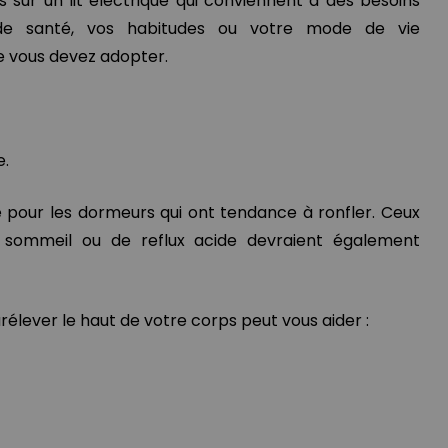
es sur un lit électrique qui conviennent à des besoins
de santé, vos habitudes ou votre mode de vie
ue vous devez adopter.
e.
e pour les dormeurs qui ont tendance à ronfler. Ceux
u sommeil ou de reflux acide devraient également
rélever le haut de votre corps peut vous aider :