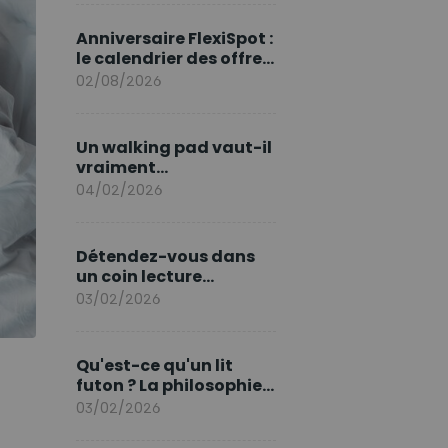
marque en Europe
Anniversaire FlexiSpot :
le calendrier des offres
d’août
02/08/2026
Un walking pad vaut-il
vraiment
l'investissement ?
04/02/2026
Détendez-vous dans
un coin lecture
printanier
03/02/2026
Qu'est-ce qu'un lit
futon ? La philosophie
du sommeil japonais
03/02/2026