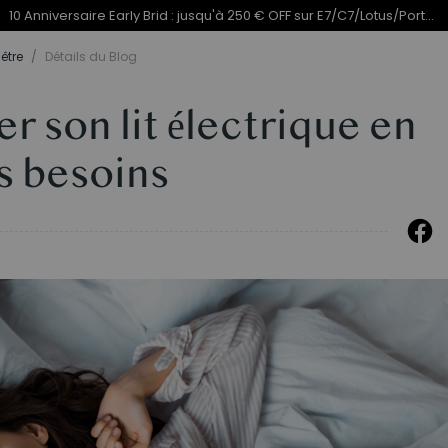
Termine en
du 10e anniversaire | C7 Morpher dès 579,99 €
08j
13
:
être
/
Détails du Blog
 son lit électrique en
s besoins