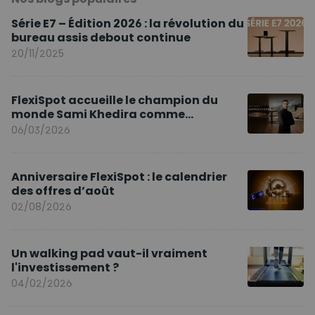
Série E7 – Édition 2026 : la révolution du
bureau assis debout continue
20/11/2025
FlexiSpot accueille le champion du
monde Sami Khedira comme
ambassadeur de la marque en Europe
06/03/2026
Anniversaire FlexiSpot : le calendrier
des offres d’août
02/08/2026
Un walking pad vaut-il vraiment
l'investissement ?
04/02/2026