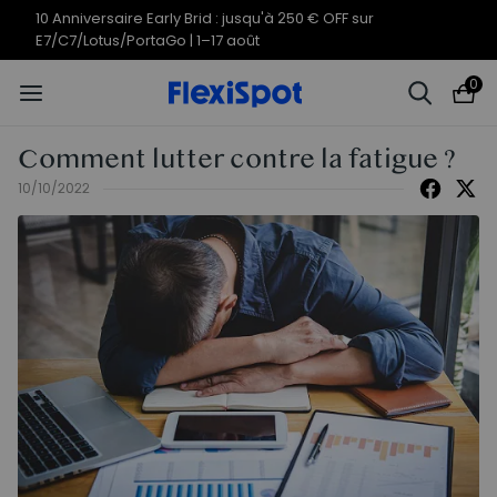
10 Anniversaire Early Brid : jusqu'à 250 € OFF sur
E7/C7/Lotus/PortaGo | 1–17 août
0
Comment lutter contre la fatigue ?
10/10/2022