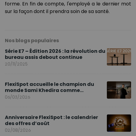
forme. En fin de compte, l'employé a le dernier mot
sur la façon dont il prendra soin de sa santé.
Nos blogs populaires
Série E7 – Édition 2026 : la révolution du
bureau assis debout continue
20/11/2025
FlexiSpot accueille le champion du
monde Sami Khedira comme
ambassadeur de la marque en Europe
06/03/2026
Anniversaire FlexiSpot : le calendrier
des offres d’août
02/08/2026