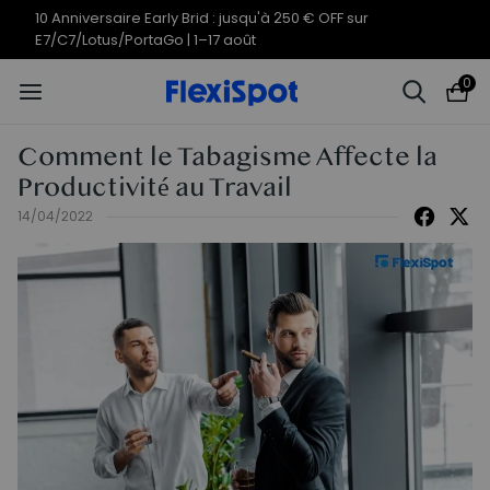
Offres du 10e anniversaire | C7
Termine en
08j
14
:
28
:
02
Morpher dès 579,99 €
0
Comment le Tabagisme Affecte la
Productivité au Travail
14/04/2022