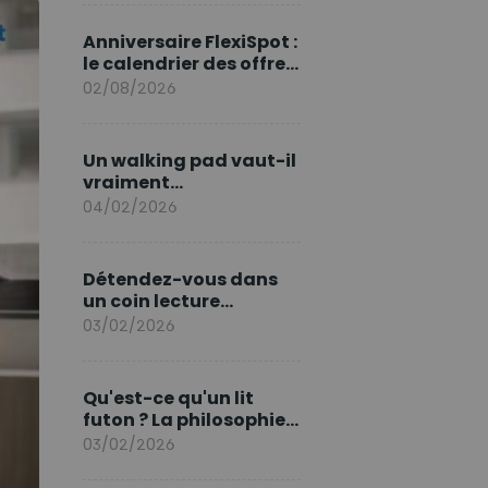
marque en Europe
Anniversaire FlexiSpot :
le calendrier des offres
d’août
02/08/2026
Un walking pad vaut-il
vraiment
l'investissement ?
04/02/2026
Détendez-vous dans
un coin lecture
printanier
03/02/2026
Qu'est-ce qu'un lit
futon ? La philosophie
du sommeil japonais
03/02/2026