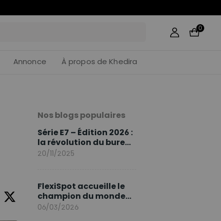
57
:
15
0
Annonce
À propos de Khedira
Nos blogs populaires
Série E7 – Édition 2026 :
la révolution du bureau
assis debout continue
20/11/2025
FlexiSpot accueille le
champion du monde
Sami Khedira comme
06/03/2026
ambassadeur de la