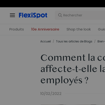
Offres 
Produits
10e Anniversaire
Shop the look
Gui
Accueil
/
Tous les articles de Blogs
/
Bien-
Comment la co
affecte-t-elle 
employés ?
10/02/2022