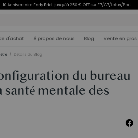
Termine en
du 10e anniversaire | C7 Morpher dès 579,99 €
10j
03
:
de d'achat
À propos de nous
Blog
Vente en gros
être
/
Détails du Blog
nfiguration du bureau
la santé mentale des