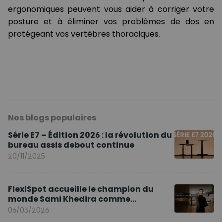
ergonomiques peuvent vous aider à corriger votre
posture et à éliminer vos problèmes de dos en
protégeant vos vertèbres thoraciques.
Nos blogs populaires
Série E7 – Édition 2026 : la révolution du
bureau assis debout continue
20/11/2025
FlexiSpot accueille le champion du
monde Sami Khedira comme
ambassadeur de la marque en Europe
06/03/2026