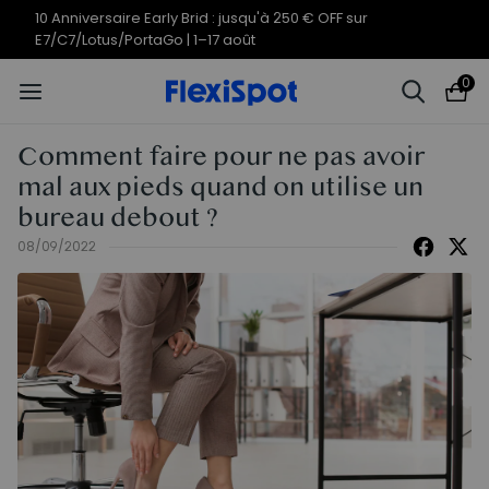
Offres du 10e anniversaire | C7
Termine en
09j
06
:
42
:
55
Morpher dès 579,99 €
0
Comment faire pour ne pas avoir
mal aux pieds quand on utilise un
bureau debout ?
08/09/2022