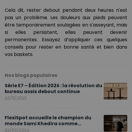
Cela dit, rester debout pendant deux heures n'est
pas un problème. Les douleurs aux pieds peuvent
être temporairement soulagées en s'asseyant, mais
si elles persistent, elles peuvent devenir
permanentes. Essayez d’appliquer ces quelques
conseils pour rester en bonne santé et bien dans
vos baskets.
Nos blogs populaires
Série E7 – Édition 2026 : la révolution du
bureau assis debout continue
20/11/2025
FlexiSpot accueille le champion du
monde Sami Khedira comme
ambassadeur de la marque en Europe
06/03/2026