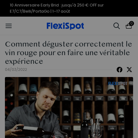
Offres du 10e anniversaire | C7
Termine en
11j
19
:
11
:
50
Morpher dès 579,99 €
0
Comment déguster correctement le
vin rouge pour en faire une véritable
expérience
04/03/2022