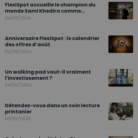
FlexiSpot accueille le champion du
monde Sami Khedira comme
ambassadeur de la marque en Europe
06/03/2026
Anniversaire FlexiSpot : le calendrier
des offres d’août
02/08/2026
Un walking pad vaut-il vraiment
l'investissement ?
04/02/2026
Détendez-vous dans un coin lecture
printanier
03/02/2026