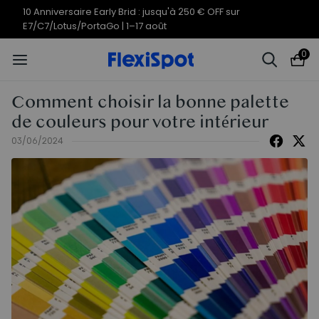
10 Anniversaire Early Brid : jusqu'à 250 € OFF sur
E7/C7/Lotus/PortaGo | 1–17 août
0
Comment choisir la bonne palette
de couleurs pour votre intérieur
03/06/2024