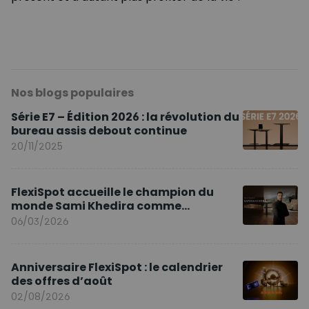
Nos blogs populaires
Série E7 – Édition 2026 : la révolution du
bureau assis debout continue
20/11/2025
FlexiSpot accueille le champion du
monde Sami Khedira comme
ambassadeur de la marque en Europe
06/03/2026
Anniversaire FlexiSpot : le calendrier
des offres d’août
02/08/2026