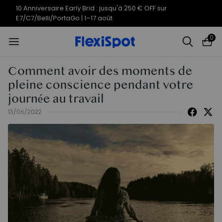
Offres du 10e anniversaire | C7
Termine en
11j
12
:
51
:
05
Morpher dès 579,99 €
0
Comment avoir des moments de
pleine conscience pendant votre
journée au travail
13/06/2022