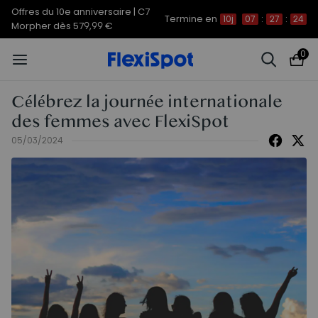
Offres du 10e anniversaire | C7
Termine en
10j
07
:
27
:
24
Morpher dès 579,99 €
0
Célébrez la journée internationale
des femmes avec FlexiSpot
05/03/2024