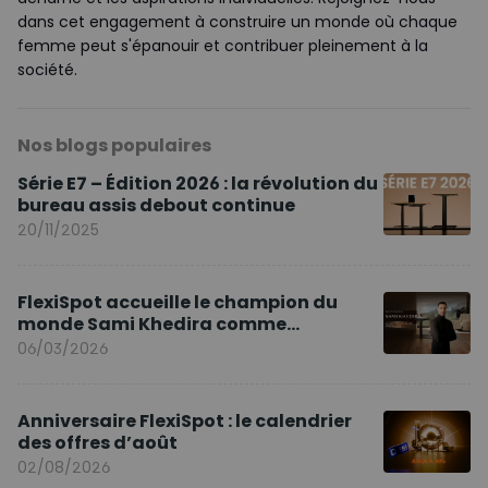
dans cet engagement à construire un monde où chaque
femme peut s'épanouir et contribuer pleinement à la
société.
Nos blogs populaires
Série E7 – Édition 2026 : la révolution du
bureau assis debout continue
20/11/2025
FlexiSpot accueille le champion du
monde Sami Khedira comme
ambassadeur de la marque en Europe
06/03/2026
Anniversaire FlexiSpot : le calendrier
des offres d’août
02/08/2026