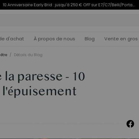
Termine en
du 10e anniversaire | C7 Morpher dès 579,99 €
11j
14
:
de d'achat
À propos de nous
Blog
Vente en gros
être
/
Détails du Blog
 la paresse - 10
l'épuisement