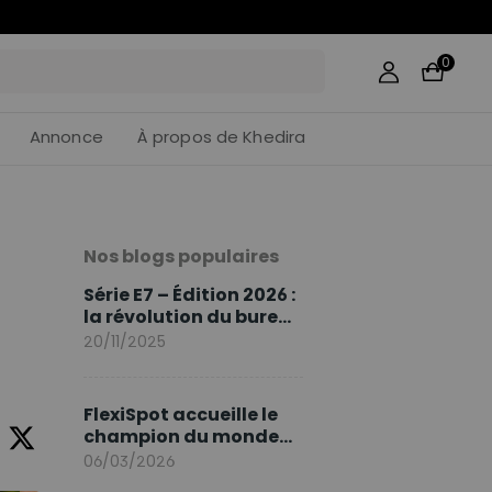
11
:
07
0
Annonce
À propos de Khedira
Nos blogs populaires
Série E7 – Édition 2026 :
la révolution du bureau
assis debout continue
20/11/2025
FlexiSpot accueille le
champion du monde
Sami Khedira comme
06/03/2026
ambassadeur de la