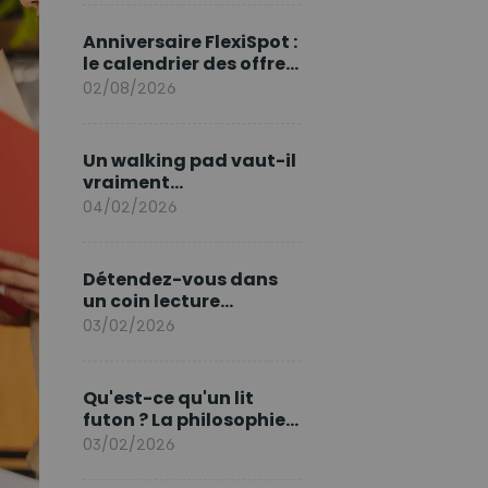
marque en Europe
Anniversaire FlexiSpot :
le calendrier des offres
d’août
02/08/2026
Un walking pad vaut-il
vraiment
l'investissement ?
04/02/2026
Détendez-vous dans
un coin lecture
printanier
03/02/2026
Qu'est-ce qu'un lit
futon ? La philosophie
du sommeil japonais
03/02/2026