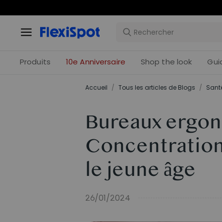
Offres 
Produits
10e Anniversaire
Shop the look
Gui
Accueil
/
Tous les articles de Blogs
/
Santé
Bureaux ergon
Concentration
le jeune âge
26/01/2024