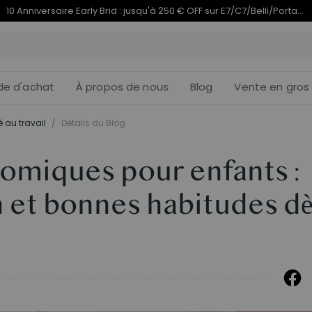
Termine en
du 10e anniversaire | C7 Morpher dès 579,99 €
11j
12
:
de d'achat
À propos de nous
Blog
Vente en gros
 au travail
/
Détails du Blog
omiques pour enfants :
 et bonnes habitudes d