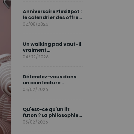
marque en Europe
Anniversaire FlexiSpot :
le calendrier des offres
d’août
02/08/2026
Un walking pad vaut-il
vraiment
l'investissement ?
04/02/2026
Détendez-vous dans
un coin lecture
printanier
03/02/2026
Qu'est-ce qu'un lit
futon ? La philosophie
du sommeil japonais
03/02/2026