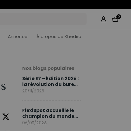
43
:
46
0
Annonce
À propos de Khedira
Nos blogs populaires
Série E7 – Édition 2026 :
ès
la révolution du bureau
assis debout continue
20/11/2025
FlexiSpot accueille le
champion du monde
Sami Khedira comme
06/03/2026
ambassadeur de la