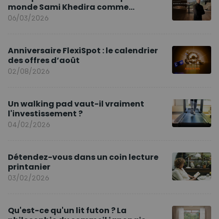
monde Sami Khedira comme
ambassadeur de la marque en Europe
06/03/2026
Anniversaire FlexiSpot : le calendrier
des offres d’août
02/08/2026
Un walking pad vaut-il vraiment
l'investissement ?
04/02/2026
Détendez-vous dans un coin lecture
printanier
03/02/2026
Qu'est-ce qu'un lit futon ? La