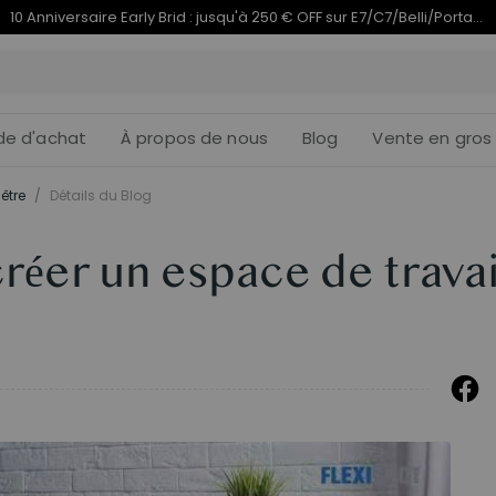
Termine en
du 10e anniversaire | C7 Morpher dès 579,99 €
11j
12
:
de d'achat
À propos de nous
Blog
Vente en gros
être
/
Détails du Blog
réer un espace de travai