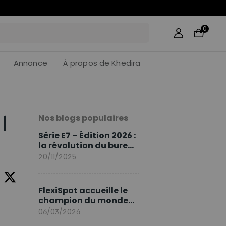
46
:
16
0
Annonce
À propos de Khedira
Nos blogs populaires
l
Série E7 – Édition 2026 :
la révolution du bureau
assis debout continue
20/11/2025
FlexiSpot accueille le
champion du monde
Sami Khedira comme
06/03/2026
ambassadeur de la