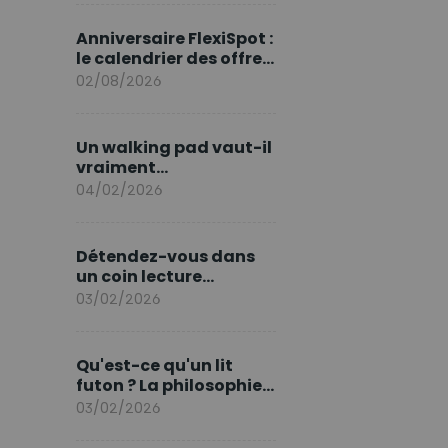
marque en Europe
Anniversaire FlexiSpot :
le calendrier des offres
d’août
02/08/2026
Un walking pad vaut-il
vraiment
l'investissement ?
04/02/2026
Détendez-vous dans
un coin lecture
printanier
03/02/2026
Qu'est-ce qu'un lit
futon ? La philosophie
du sommeil japonais
03/02/2026