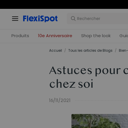
Offres 
Produits
10e Anniversaire
Shop the look
Gui
Accueil
/
Tous les articles de Blogs
/
Bien-
Astuces pour c
chez soi
16/11/2021