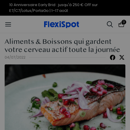
Offres du 10e anniversaire | C7
Termine en
09j
19
:
20
:
50
Morpher dès 579,99 €
0
Aliments & Boissons qui gardent
votre cerveau actif toute la journée
04/07/2022