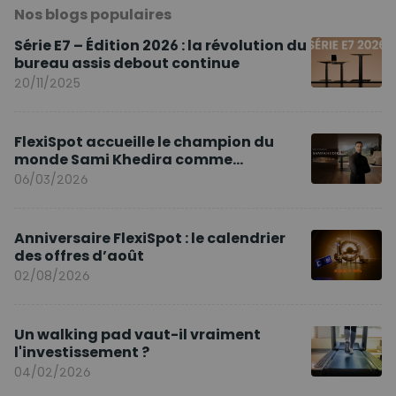
Nos blogs populaires
Série E7 – Édition 2026 : la révolution du
bureau assis debout continue
20/11/2025
FlexiSpot accueille le champion du
monde Sami Khedira comme
ambassadeur de la marque en Europe
06/03/2026
Anniversaire FlexiSpot : le calendrier
des offres d’août
02/08/2026
Un walking pad vaut-il vraiment
l'investissement ?
04/02/2026