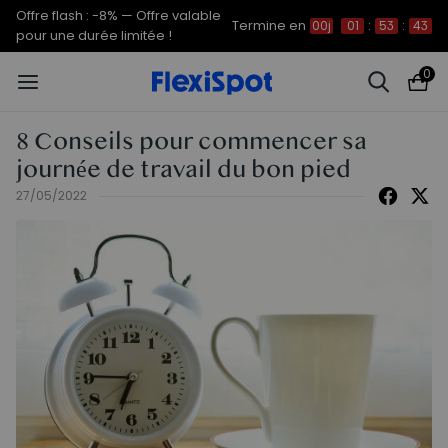
Offre flash : -8% — Offre valable
Termine en
00j
01
:
53
:
43
pour une durée limitée !
0
8 Conseils pour commencer sa
journée de travail du bon pied
27/05/2022