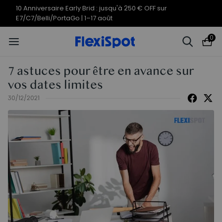
Offres du 10e anniversaire | C7
Termine en
11j
13
:
36
:
21
Morpher dès 579,99 €
0
7 astuces pour être en avance sur
vos dates limites
30/12/2021