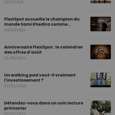
20/11/2025
FlexiSpot accueille le champion du
monde Sami Khedira comme
ambassadeur de la marque en Europe
06/03/2026
Anniversaire FlexiSpot : le calendrier
des offres d’août
02/08/2026
Un walking pad vaut-il vraiment
l'investissement ?
04/02/2026
Détendez-vous dans un coin lecture
printanier
03/02/2026