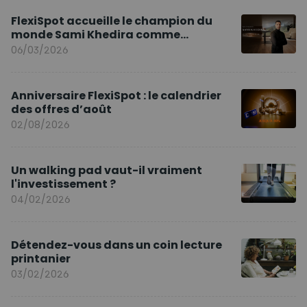
FlexiSpot accueille le champion du
monde Sami Khedira comme
ambassadeur de la marque en Europe
06/03/2026
Anniversaire FlexiSpot : le calendrier
des offres d’août
02/08/2026
Un walking pad vaut-il vraiment
l'investissement ?
04/02/2026
Détendez-vous dans un coin lecture
printanier
03/02/2026