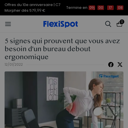
Offres du 10e anniversaire | C7
Termine en
09j
00
:
17
:
07
Morpher dès 579,99 €
0
5 signes qui prouvent que vous avez
besoin d'un bureau debout
ergonomique
12/01/2022