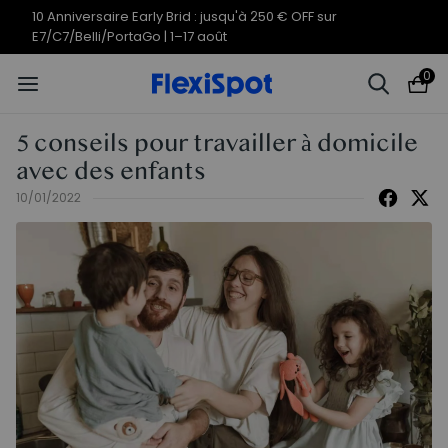
10 Anniversaire Early Brid : jusqu'à 250 € OFF sur
E7/C7/Belli/PortaGo | 1–17 août
0
5 conseils pour travailler à domicile
avec des enfants
10/01/2022