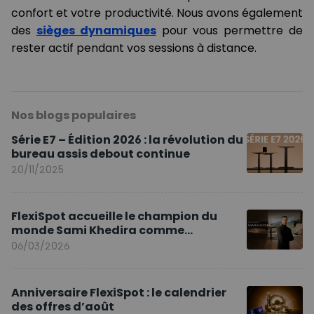
confort et votre productivité. Nous avons également
des
sièges dynamiques
pour vous permettre de
rester actif pendant vos sessions à distance.
Nos blogs populaires
Série E7 – Édition 2026 : la révolution du
bureau assis debout continue
20/11/2025
FlexiSpot accueille le champion du
monde Sami Khedira comme
ambassadeur de la marque en Europe
06/03/2026
Anniversaire FlexiSpot : le calendrier
des offres d’août