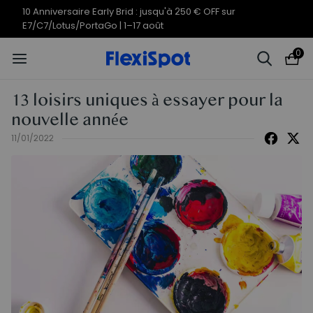
Offres du 10e anniversaire | C7
Termine en
09j
01
:
12
:
29
Morpher dès 579,99 €
0
13 loisirs uniques à essayer pour la
nouvelle année
11/01/2022