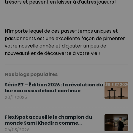
trésors et peuvent en laisser à d'autres joueurs !
N'importe lequel de ces passe-temps uniques et
passionnants est une excellente façon de pimenter
votre nouvelle année et d'ajouter un peu de
nouveauté et de découverte à votre vie !
Nos blogs populaires
Série E7 – Édition 2026 : la révolution du
bureau assis debout continue
20/11/2025
FlexiSpot accueille le champion du
monde Sami Khedira comme
ambassadeur de la marque en Europe
06/03/2026