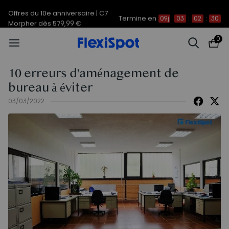
Offres du 10e anniversaire | C7
Termine en
09j
03
:
02
:
30
Morpher dès 579,99 €
0
10 erreurs d'aménagement de
bureau à éviter
03/03/2022