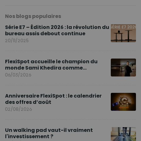
Nos blogs populaires
Série E7 – Édition 2026 : la révolution du
bureau assis debout continue
20/11/2025
FlexiSpot accueille le champion du
monde Sami Khedira comme
ambassadeur de la marque en Europe
06/03/2026
Anniversaire FlexiSpot : le calendrier
des offres d’août
02/08/2026
Un walking pad vaut-il vraiment
l'investissement ?