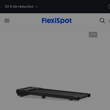
Offres du 10e anniversaire | C7
Termine en
11j
18
:
13
:
10 € de réduction
Morpher dès 579,99 €
1
/
10