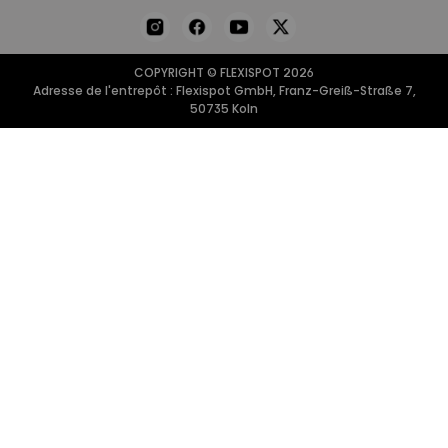
COPYRIGHT © FLEXISPOT 2026
Adresse de l'entrepôt : Flexispot GmbH, Franz-Greiß-Straße 7,
50735 Koln