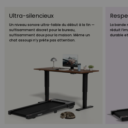
Ultra-silencieux
Respec
Un niveau sonore ultra-faible du début à la fin —
La bande 
suffisamment discret pour le bureau,
réduit l’i
suffisamment doux pour la maison. Même un
durable et
chat assoupi n’y prête pas attention.