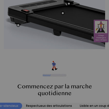
Commencez par la marche
quotidienne
ra-silencieux
Respectueux des articulations
Lisible en un coup d