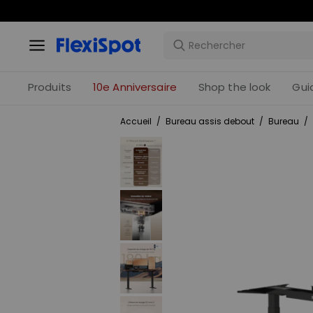
Offres 
Produits
10e Anniversaire
Shop the look
Gui
Accueil
/
Bureau assis debout
/
Bureau
/