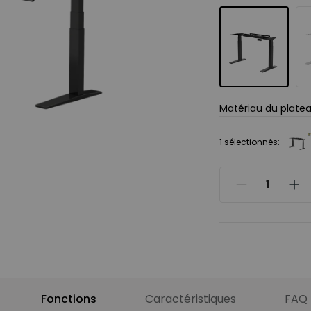
Matériau du plate
Non, merci
1 sélectionnés:
Bambou
Hêtre massif
Noyer massif
Accessoires rec
Fonctions
Caractéristiques
FAQ