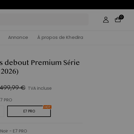
29
:
28
0
Annonce
À propos de Khedira
is debout Premium Série
 2026)
499,99 €
TVA incluse
E7 PRO
E7 PRO
:
Noir - E7 PRO