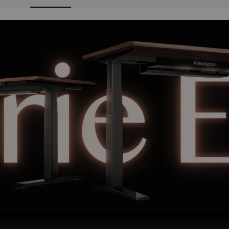
Hot
Tiroi
Cloison
acoustique de
149
,
99 €
bureau PET avec
double option de
fixation
Service
Retour sans risq