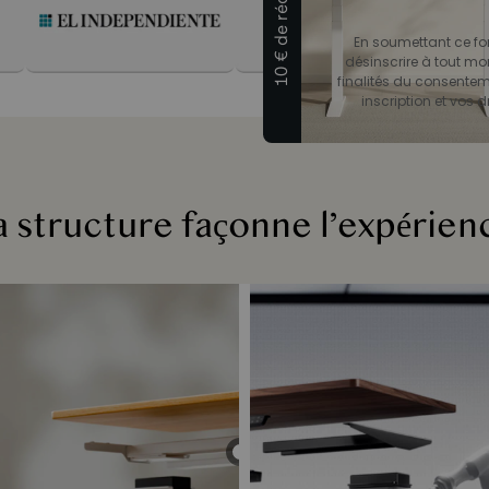
10 € de réduction
En soumettant ce for
désinscrire à tout mo
finalités du consenteme
inscription et vos dr
a structure façonne l’expérien