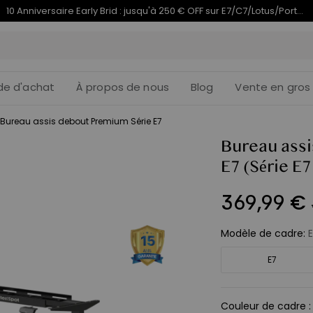
Termine en
du 10e anniversaire | C7 Morpher dès 579,99 €
09j
22
:
de d'achat
À propos de nous
Blog
Vente en gros
Bureau assis debout Premium Série E7
Bureau ass
E7
(Série E7
369
,
99
€
Modèle de cadre
:
E7
Couleur de cadre