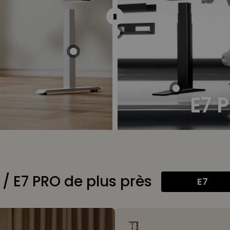
E7 
/ E7 PRO de plus près
E7