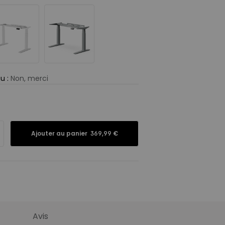
au
:
Non, merci
Panneau de
particules
Chêne massif
(Fabriqué en EU)
Ajouter au panier
369,99 €
Contreplaqué
Bois d’hévéa
ommandés
:
Avis