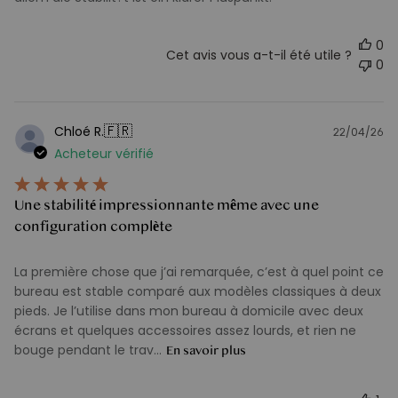
0
Cet avis vous a-t-il été utile ?
0
🇫🇷
Chloé R.
22/04/26
D
Acheteur vérifié
d
pu
Une stabilité impressionnante même avec une
configuration complète
La première chose que j’ai remarquée, c’est à quel point ce
bureau est stable comparé aux modèles classiques à deux
pieds. Je l’utilise dans mon bureau à domicile avec deux
écrans et quelques accessoires assez lourds, et rien ne
bouge pendant le trav...
En savoir plus