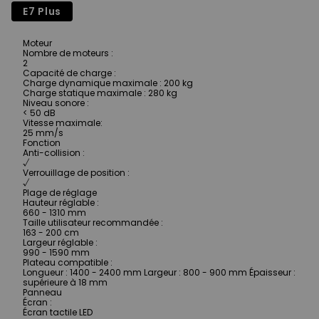
E7 Plus
Moteur
Nombre de moteurs
:
2
Capacité de charge
:
Charge dynamique maximale : 200 kg
Charge statique maximale : 280 kg
Niveau sonore
:
< 50 dB
Vitesse maximale
:
25 mm/s
Fonction
Anti-collision
:
√
Verrouillage de position
:
√
Plage de réglage
Hauteur réglable
:
660 - 1310 mm
Taille utilisateur recommandée
:
163 - 200 cm
Largeur réglable
:
990 - 1590 mm
Plateau compatible
:
Longueur : 1400 - 2400 mm Largeur : 800 - 900 mm Épaisseur :
supérieure à 18 mm
Panneau
Écran
:
Écran tactile LED