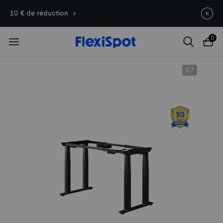
Offres du 10e anniversaire | C7
Termine en
08j
12
:
12
:
14
10 € de réduction
Morpher dès 579,99 €
0
1
/
7