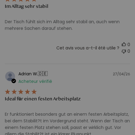
Im Alltag sehr stabil
Der Tisch fühlt sich im Alltag sehr stabil an, auch wenn
mehrere Sachen darauf stehen.
0
Cet avis vous a-t-il été utile ?
0
🇩🇪
Adrian W.
27/04/26
D
Acheteur vérifié
d
pu
Ideal für einen festen Arbeitsplatz
Er funktioniert besonders gut an einem festen Arbeitsplatz,
bei dem Stabilit?t im Vordergrund steht. Wenn der Tisch an
einem festen Platz stehen soll, passt er wirklich gut. Vor
allem die Stabilit?t ist ein klarer Pluspunkt.