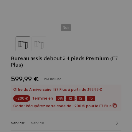
Noir
Bureau assis debout à 4 pieds Premium
(E7
Plus)
599
,
99
€
TVA incluse
Offre du Anniversaire | E7 Plus à partir de 399,99 €
-200 €
Termine en
08
j
:
12
:
12
:
14
Code :
Récupérez votre code de -200 € pour le E7 Plus
Service
:
Service