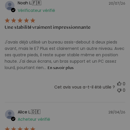
🇫🇷
Noah L.
20/07/26
D
Vérificateur vérifié
d
pu
Une stabilité vraiment impressionnante
J'avais déjà utilisé un bureau assis-debout à deux pieds
avant, mais le E7 Plus est clairement un autre niveau. Avec
ses quatre pieds, il reste super stable même en position
haute. J'ai deux écrans, un bras support et un PC assez
lourd, pourtant rien...
En savoir plus
0
Cet avis vous a-t-il été utile ?
0
🇩🇪
Alice L.
28/04/26
D
Acheteur vérifié
d
pu