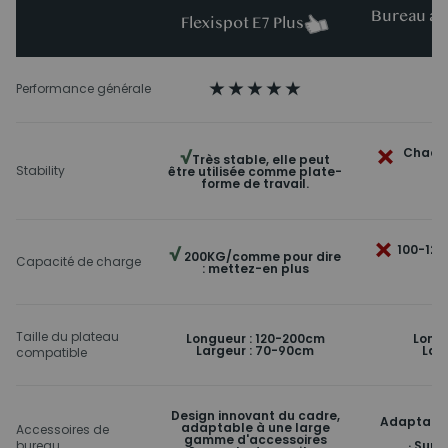
Bureau ass
Flexispot E7 Plus
d
Performance générale
×
Chaque
√
Très stable, elle peut
Stability
être utilisée comme plate-
le
forme de travail.
×
100-120
√
200KG/comme pour dire
Capacité de charge
po
: mettez-en plus
Taille du plateau
Longueur : 120-200cm
Longu
Largeur : 70-90cm
Lar
compatible
Design innovant du cadre,
Adaptable
adaptable à une large
Accessoires de
d
gamme d'accessoires
bureau
· Supp