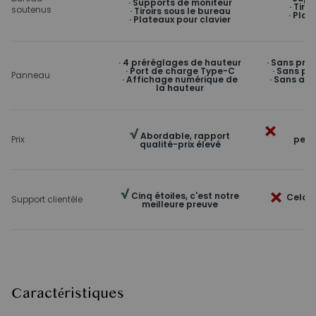
· Supports de moniteur
· Tiro
soutenus
· Tiroirs sous le bureau
· Plat
· Plateaux pour clavier
· 4 préréglages de hauteur
· Sans pré
· Port de charge Type-C
· Sans po
Panneau
· Affichage numérique de
· Sans af
la hauteur
×
Pr
√
Abordable, rapport
Prix
perf
qualité-prix élevé
×
√
Cinq étoiles, c'est notre
Cela 
Support clientèle
meilleure preuve
Caractéristiques