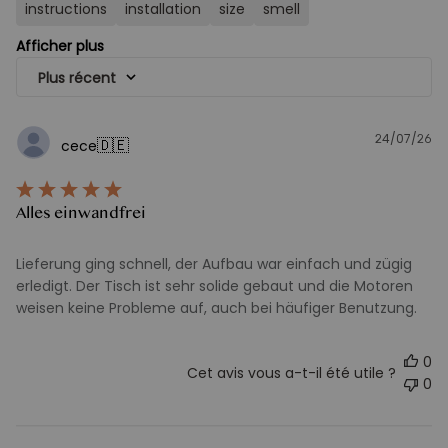
instructions
installation
size
smell
Afficher plus
Plus récent
24/07/26
D
🇩🇪
cece
d
pu
Alles einwandfrei
Lieferung ging schnell, der Aufbau war einfach und zügig
erledigt. Der Tisch ist sehr solide gebaut und die Motoren
weisen keine Probleme auf, auch bei häufiger Benutzung.
0
Cet avis vous a-t-il été utile ?
0