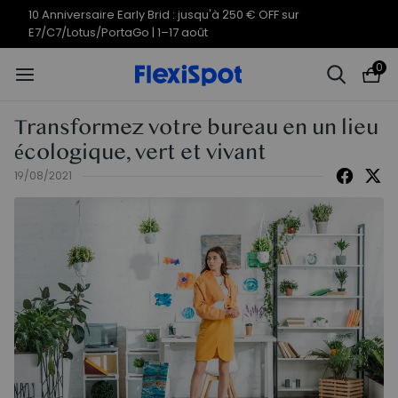
Offres du 10e anniversaire | C7
Termine en
09j
03
:
40
:
46
Morpher dès 579,99 €
0
Transformez votre bureau en un lieu
écologique, vert et vivant
19/08/2021