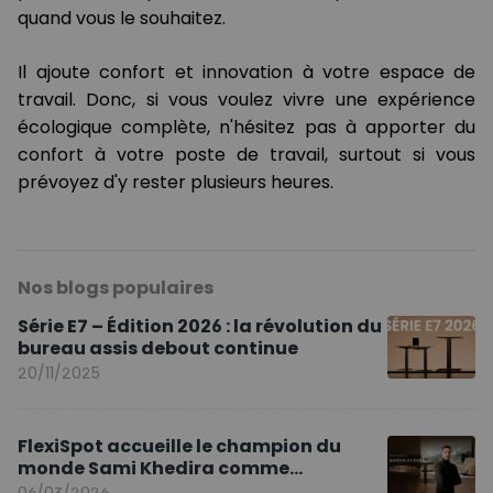
quand vous le souhaitez.
Il ajoute confort et innovation à votre espace de
travail. Donc, si vous voulez vivre une expérience
écologique complète, n'hésitez pas à apporter du
confort à votre poste de travail, surtout si vous
prévoyez d'y rester plusieurs heures.
Nos blogs populaires
Série E7 – Édition 2026 : la révolution du
bureau assis debout continue
20/11/2025
FlexiSpot accueille le champion du
monde Sami Khedira comme
ambassadeur de la marque en Europe
06/03/2026