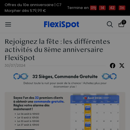
Offres du 10e anniversaire | C7
Termine en
09j
14
:
42
:
34
Morpher dès 579,99 €
0
Rejoignez la fête : les différentes
activités du 8ème anniversaire
FlexiSpot
30/07/2024