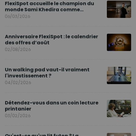
FlexiSpot accueille le champion du
monde Sami Khedira comme
ambassadeur de la marque en Europe
06/03/2026
Anniversaire FlexiSpot : le calendrier
des offres d’août
02/08/2026
Un walking pad vaut-il vraiment
l'investissement ?
04/02/2026
Détendez-vous dans un coin lecture
printanier
03/02/2026
Qu'est-ce qu'un lit futon ? La