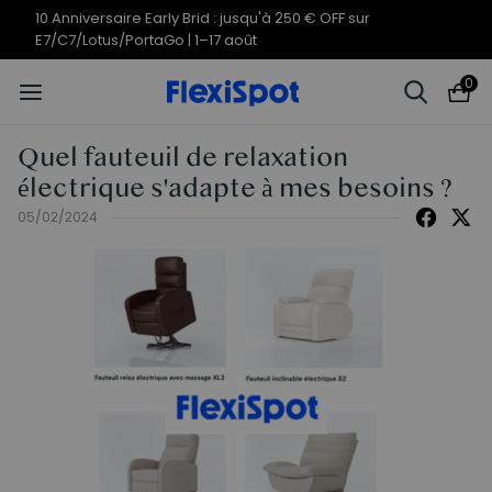
10 Anniversaire Early Brid : jusqu'à 250 € OFF sur
E7/C7/Lotus/PortaGo | 1–17 août
0
Quel fauteuil de relaxation
électrique s'adapte à mes besoins ?
05/02/2024