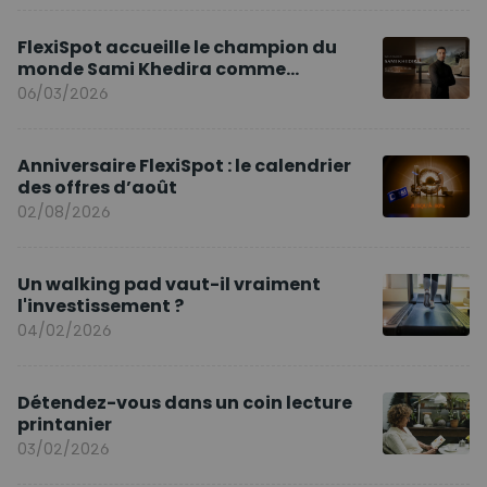
FlexiSpot accueille le champion du
monde Sami Khedira comme
ambassadeur de la marque en Europe
06/03/2026
Anniversaire FlexiSpot : le calendrier
des offres d’août
02/08/2026
Un walking pad vaut-il vraiment
l'investissement ?
04/02/2026
Détendez-vous dans un coin lecture
printanier
03/02/2026