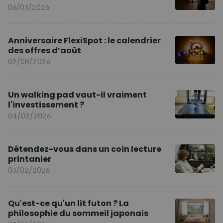
ambassadeur de la marque en Europe
06/03/2026
Anniversaire FlexiSpot : le calendrier
des offres d’août
02/08/2026
Un walking pad vaut-il vraiment
l'investissement ?
04/02/2026
Détendez-vous dans un coin lecture
printanier
03/02/2026
Qu'est-ce qu'un lit futon ? La
philosophie du sommeil japonais