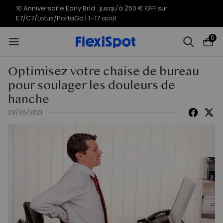
Offres du 10e anniversaire | C7
Termine en
09j
02
:
36
:
07
Morpher dès 579,99 €
0
Optimisez votre chaise de bureau
pour soulager les douleurs de
hanche
28/06/2021