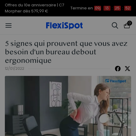
Offres du 10e anniversaire | C7
Termine en
09j
13
:
25
:
51
Morpher dès 579,99 €
0
5 signes qui prouvent que vous avez
besoin d'un bureau debout
ergonomique
12/01/2022