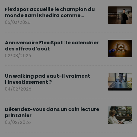
FlexiSpot accueille le champion du
monde Sami Khedira comme
ambassadeur de la marque en Europe
06/03/2026
Anniversaire FlexiSpot : le calendrier
des offres d’août
02/08/2026
Un walking pad vaut-il vraiment
l'investissement ?
04/02/2026
Détendez-vous dans un coin lecture
printanier
03/02/2026