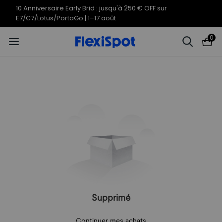
10 Anniversaire Early Brid : jusqu'à 250 € OFF sur
E7/C7/Lotus/PortaGo | 1–17 août
0
Supprimé
Continuer mes achats